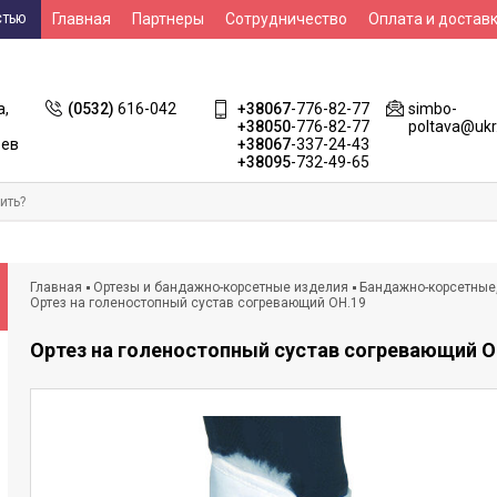
Главная
Партнеры
Сотрудничество
Оплата и достав
СТЬЮ
Контакты
НСЗУ
а,
(0532)
616-042
+38067
-776-82-77
simbo-
+38050
-776-82-77
poltava@ukr
оев
+38067
-337-24-43
+38095
-732-49-65
Главная
Ортезы и бандажно-корсетные изделия
Бандажно-корсетные
Ортез на голеностопный сустав согревающий ОН.19
Ортез на голеностопный сустав согревающий О