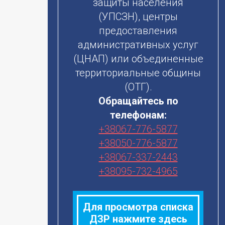
защиты населения
(УПСЗН), центры
предоставления
административных услуг
(ЦНАП) или объединенные
территориальные общины
(ОТГ).
Кровать детская
функциональная
Обращайтесь по
специальная трёхсекционная
модели ЛДфС.3.1.2.2.М
телефонам:
+38067-776-5877
цену уточняйте
+38050-776-5877
Есть в наличии
+38067-337-2443
Детальнее
+38095-732-4965
Для просмотра списка
ДЗР нажмите здесь