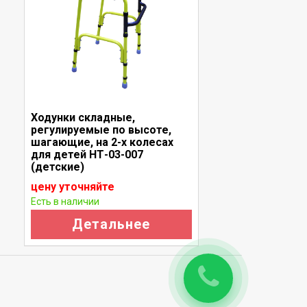
Ходунки складные,
Ч
регулируемые по высоте,
к
шагающие, на 2-х колесах
з
для детей НТ-03-007
(детские)
цену уточняйте
ц
Есть в наличии
Е
Детальнее