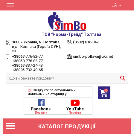
UA
ТОВ "Норма-Трейд" Полтава
36007 Україна,
м. Полтава,
(0532)
616-042
вул. Ковпака (Героїв ОУН),
53
+38067
-776-82-77
simbo-poltava@ukr.net
+38050
-776-82-77
+38067
-337-24-43
+38095
-732-49-65
Слідкуйте за актуальними
0
новинами на сторінці у:
Facebook
YouTube
Перейти
Перейти
КАТАЛОГ ПРОДУКЦІЇ