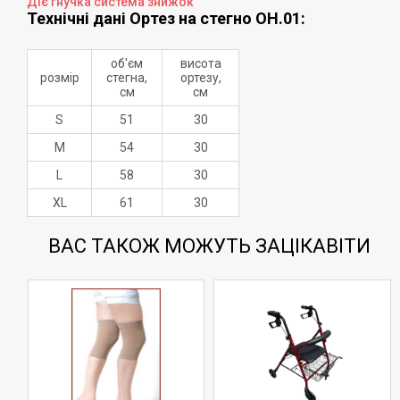
Діє гнучка система знижок
Технічні дані Ортез на стегно ОН.01:
об'єм
висота
розмір
стегна,
ортезу,
см
см
S
51
30
M
54
30
L
58
30
XL
61
30
ВАС ТАКОЖ МОЖУТЬ ЗАЦІКАВІТИ