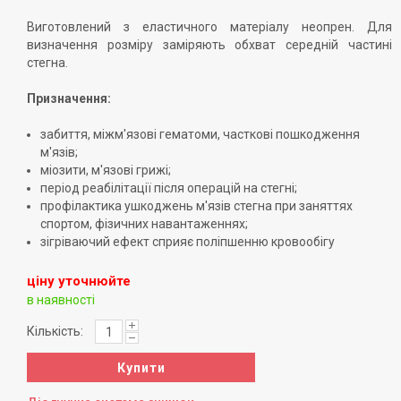
Виготовлений з еластичного матеріалу неопрен. Для
визначення розміру заміряють обхват середній частині
стегна.
Призначення:
забиття, міжм'язові гематоми, часткові пошкодження
м'язів;
міозити, м'язові грижі;
період реабілітації після операцій на стегні;
профілактика ушкоджень м'язів стегна при заняттях
спортом, фізичних навантаженнях;
зігріваючий ефект сприяє поліпшенню кровообігу
ціну уточнюйте
в наявності
Кількість:
Купити