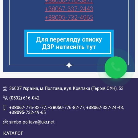
+38050-776-5877
+38067-337-2443
+38095-732-4965
Для перегляду списку
ДЗР натисніть тут
36007 Україна,
м. Полтава, вул. Ковпака (Героїв ОУН), 53
(0532)
616-042
+38067
-776-82-77
+38050
-776-82-77
+38067
-337-24-43
+38095
-732-49-65
simbo-poltava@ukr.net
КАТАЛОГ