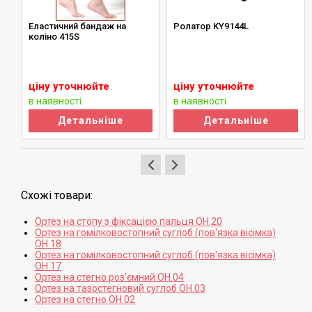
Еластичний бандаж на
Ролатор KY9144L
 з
коліно 415S
ціну уточнюйте
ціну уточнюйте
в наявності
в наявності
Детальніше
Детальніше
Схожі товари:
Ортез на стопу з фіксацією пальця ОН.20
Ортез на гомілковостопний суглоб (пов'язка вісімка)
ОН.18
Ортез на гомілковостопний суглоб (пов'язка вісімка)
ОН.17
Ортез на стегно роз'ємний ОН.04
Ортез на тазостегновий суглоб ОН.03
Ортез на стегно ОН.02