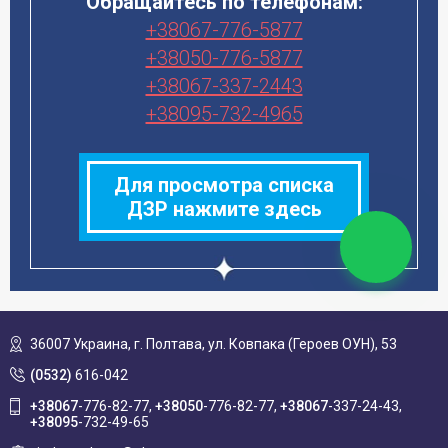
Обращайтесь по телефонам:
+38067-776-5877
+38050-776-5877
+38067-337-2443
+38095-732-4965
Для просмотра списка
ДЗР нажмите здесь
36007 Украина,
г. Полтава, ул. Ковпака (Героев ОУН), 53
(0532)
616-042
+38067
-776-82-77
+38050
-776-82-77
+38067
-337-24-43
+38095
-732-49-65