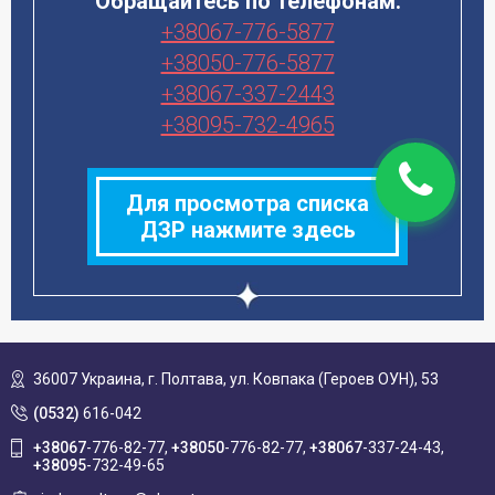
Обращайтесь по телефонам:
+38067-776-5877
+38050-776-5877
+38067-337-2443
+38095-732-4965
Для просмотра списка
ДЗР нажмите здесь
36007 Украина,
г. Полтава, ул. Ковпака (Героев ОУН), 53
(0532)
616-042
+38067
-776-82-77
+38050
-776-82-77
+38067
-337-24-43
+38095
-732-49-65