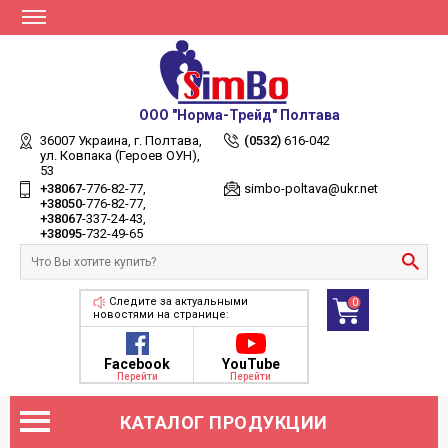
ООО "Норма-Трейд" Полтава
36007 Украина,
г. Полтава,
(0532)
616-042
ул. Ковпака (Героев ОУН),
53
+38067
-776-82-77
simbo-poltava@ukr.net
+38050
-776-82-77
+38067
-337-24-43
+38095
-732-49-65
Следите за актуальными
0
новостями на странице:
Facebook
YouTube
Перейти
Перейти
КАТАЛОГ ПРОДУКЦИИ