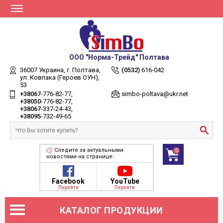
ООО "Норма-Трейд" Полтава
36007 Украина,
г. Полтава,
(0532)
616-042
ул. Ковпака (Героев ОУН),
53
+38067
-776-82-77
simbo-poltava@ukr.net
+38050
-776-82-77
+38067
-337-24-43
+38095
-732-49-65
Следите за актуальными
0
новостями на странице:
Facebook
YouTube
Перейти
Перейти
КАТАЛОГ ПРОДУКЦИИ