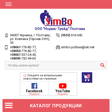
ООО "Норма-Трейд" Полтава
36007 Украина,
г. Полтава,
(0532)
616-042
ул. Ковпака (Героев ОУН),
53
+38067
-776-82-77
simbo-poltava@ukr.net
+38050
-776-82-77
+38067
-337-24-43
+38095
-732-49-65
Следите за актуальными
0
новостями на странице:
Facebook
YouTube
Перейти
Перейти
КАТАЛОГ ПРОДУКЦИИ