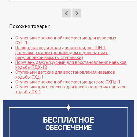
Похожие товары:
Ступеньки с наклонной плоскостью для взрослых
СХП-1
Площадка подъемная для инвалидов ППН-Т
(тренажер с электроприводом ступенчатый с
регулировкой высоты ступеньки)
Поручень двухъярусный для восстановления навыков
ходьбы ПДХ-1В
Ступеньки детские для восстановления навыков
ходьбы СХд-1
Ступеньки с наклонной плоскостью детские СХПд-1
Ступеньки для взрослых для восстановления навыков
ходьбы СХ-1
БЕСПЛАТНОЕ
ОБЕСПЕЧЕНИЕ