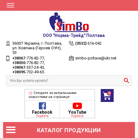
ООО "Норма-Трейд" Полтава
36007 Украина,
г. Полтава,
(0532)
616-042
ул. Ковпака (Героев ОУН),
53
+38067
-776-82-77
simbo-poltava@ukr.net
+38050
-776-82-77
+38067
-337-24-43
+38095
-732-49-65
Следите за актуальными
0
новостями на странице:
Facebook
YouTube
Перейти
Перейти
КАТАЛОГ ПРОДУКЦИИ