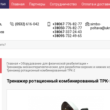
Главная
Партнеры
Сотрудничество
Оплата и достав
СТЬЮ
Контакты
НСЗУ
а,
(0532)
616-042
+38067
-776-82-77
simbo-
+38050
-776-82-77
poltava@ukr
оев
+38067
-337-24-43
+38095
-732-49-65
Главная
Оборудование для физической реабилитации
Тренажеры механотерапевтические для разработки верхних и нижних к
Тренажер ротационный комбинированный ТРК-2
Тренажер ротационный комбинированный ТРК-