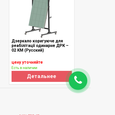
Дзеркало коригуюче для
Т
реабілітації одинарне ДРК –
п
02 КМ (Русский)
в
к
цену уточняйте
ц
Есть в наличии
Е
Детальнее