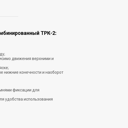
мбинированный ТРК-2:
ду;
висимо движения верхними и
яске;
е нижние конечности и наоборот
емнями фиксации для
для удобства использования