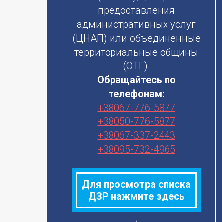
предоставления
административных услуг
(ЦНАП) или объединенные
территориальные общины
(ОТГ).
Обращайтесь по
Копия Валик под колено ВК-1
телефонам:
+38067-776-5877
+38050-776-5877
Цена: 601 грн
Есть в наличии
+38067-337-2443
Детальнее
+38095-732-4965
Для просмотра списка
ДЗР нажмите здесь