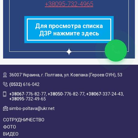
+38095-732-4965
Для просмотра списка
ДЗР нажмите здесь
36007 Украина,
г. Полтава, ул. Ковпака (Героев ОУН), 53
(0532)
616-042
+38067
-776-82-77
+38050
-776-82-77
+38067
-337-24-43
+38095
-732-49-65
simbo-poltava@ukr.net
СОТРУДНИЧЕСТВО
ФОТО
ВИДЕО