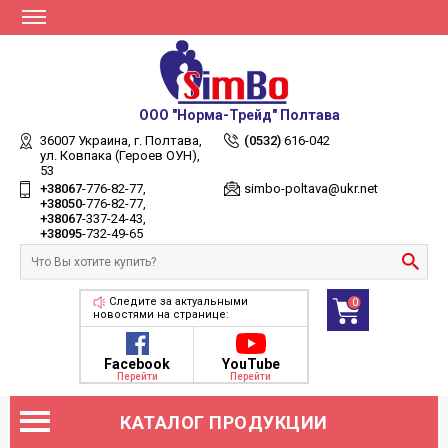
ООО "Норма-Трейд" Полтава
36007 Украина,
г. Полтава,
(0532)
616-042
ул. Ковпака (Героев ОУН),
53
+38067
-776-82-77
simbo-poltava@ukr.net
+38050
-776-82-77
+38067
-337-24-43
+38095
-732-49-65
Следите за актуальными
0
новостями на странице:
Facebook
YouTube
Перейти
Перейти
КАТАЛОГ ПРОДУКЦИИ