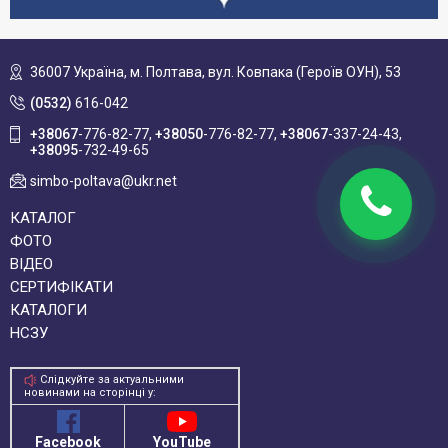
36007 Україна,
м. Полтава, вул. Ковпака (Героїв ОУН), 53
(0532)
616-042
+38067
-776-82-77
+38050
-776-82-77
+38067
-337-24-43
+38095
-732-49-65
simbo-poltava@ukr.net
КАТАЛОГ
ФОТО
ВІДЕО
СЕРТИФІКАТИ
КАТАЛОГИ
НСЗУ
Слідкуйте за актуальними
новинами на сторінці у:
Facebook
YouTube