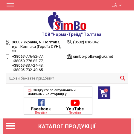
UA
ТОВ "Норма-Трейд" Полтава
36007 Україна,
м. Полтава,
(0532)
616-042
вул. Ковпака (Героїв ОУН),
53
+38067
-776-82-77
simbo-poltava@ukr.net
+38050
-776-82-77
+38067
-337-24-43
+38095
-732-49-65
Слідкуйте за актуальними
0
новинами на сторінці у:
Facebook
YouTube
Перейти
Перейти
КАТАЛОГ ПРОДУКЦІЇ