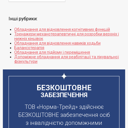
Iнші рубрики:
Обладнання для відновлення когнітивних функцій
Тренажери механотерапевтичні для розробки верхніх і
нижніх кінцівок
Обладнання для відновлення навиків ходьби
Балансотерапія
Обладнання для підйому і переміщення
Допоміжне обладнання для реабілітації та лікувальної
фізкультури
БЕЗКОШТОВНЕ
ЗАБЕЗПЕЧЕННЯ
ТОВ «Норма-Трейд» здійснює
БЕЗКОШТОВНЕ забезпечення осіб
з інвалідністю допоміжними