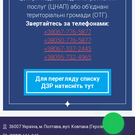
послуг (ЦНАП) або об’єднані
територіальні громади (ОТГ).
Звертайтесь за телефонами:
+38067-776-5877
+38050-776-5877
+38067-337-2443
+38095-732-4965
Для перегляду списку
ДЗР натисніть тут
36007 Україна,
м. Полтава, вул. Ковпака (Героїв ОУН), 53