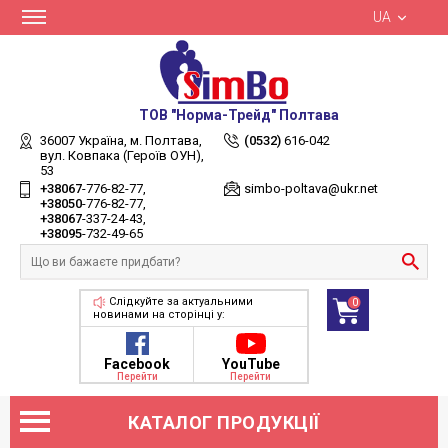
UA
ТОВ "Норма-Трейд" Полтава
36007 Україна,
м. Полтава,
(0532)
616-042
вул. Ковпака (Героїв ОУН),
53
+38067
-776-82-77
simbo-poltava@ukr.net
+38050
-776-82-77
+38067
-337-24-43
+38095
-732-49-65
Слідкуйте за актуальними
0
новинами на сторінці у:
Facebook
YouTube
Перейти
Перейти
КАТАЛОГ ПРОДУКЦІЇ