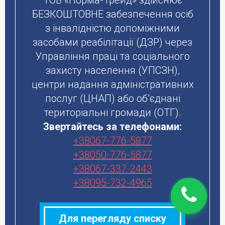
ТОВ «Норма-Трейд» здійснює
БЕЗКОШТОВНЕ забезпечення осіб
з інвалідністю допоміжними
засобами реабілітації (ДЗР) через
Управління праці та соціального
захисту населення (УПСЗН),
центри надання адміністративних
послуг (ЦНАП) або об’єднані
територіальні громади (ОТГ).
Звертайтесь за телефонами:
+38067-776-5877
+38050-776-5877
+38067-337-2443
+38095-732-4965
Для перегляду списку