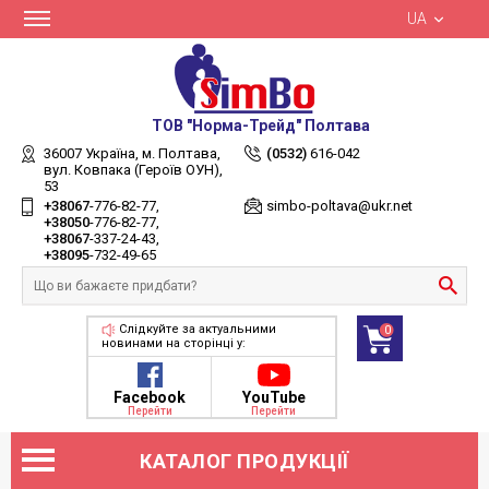
UA
ТОВ "Норма-Трейд" Полтава
36007 Україна,
м. Полтава,
(0532)
616-042
вул. Ковпака (Героїв ОУН),
53
+38067
-776-82-77
simbo-poltava@ukr.net
+38050
-776-82-77
+38067
-337-24-43
+38095
-732-49-65
Слідкуйте за актуальними
0
новинами на сторінці у:
Facebook
YouTube
Перейти
Перейти
КАТАЛОГ ПРОДУКЦІЇ