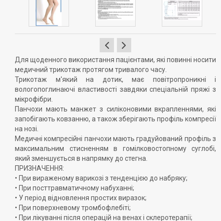
Для щоденного використання пацієнтами, які повинні носити
медичний трикотаж протягом тривалого часу.
Трикотаж м'який на дотик, має повітропроникні і
вологопоглинаючі властивості завдяки спеціальній пряжі з
мікрофібри.
Панчохи мають манжет з силіконовими вкрапленнями, які
запобігають ковзанню, а також зберігають профіль компресії
на нозі.
Медичні компресійні панчохи мають градуйований профіль з
максимальним стисненням в гомілковостопному суглобі,
який зменшується в напрямку до стегна.
ПРИЗНАЧЕННЯ:
• При вираженому варикозі з тенденцією до набряку;
• При посттравматичному набуханні;
• У період відновлення простих виразок;
• При поверхневому тромбофлебіті;
• При лікуванні після операцій на венах і склеротерапії;