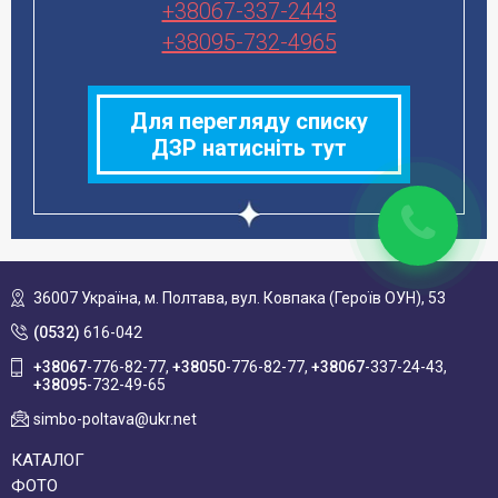
+38067-337-2443
+38095-732-4965
Для перегляду списку
ДЗР натисніть тут
36007 Україна,
м. Полтава, вул. Ковпака (Героїв ОУН), 53
(0532)
616-042
+38067
-776-82-77
+38050
-776-82-77
+38067
-337-24-43
+38095
-732-49-65
simbo-poltava@ukr.net
КАТАЛОГ
ФОТО