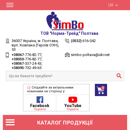
UA
ТОВ "Норма-Трейд" Полтава
36007 Україна,
м. Полтава,
(0532)
616-042
вул. Ковпака (Героїв ОУН),
53
+38067
-776-82-77
simbo-poltava@ukr.net
+38050
-776-82-77
+38067
-337-24-43
+38095
-732-49-65
Слідкуйте за актуальними
0
новинами на сторінці у:
Facebook
YouTube
Перейти
Перейти
КАТАЛОГ ПРОДУКЦІЇ