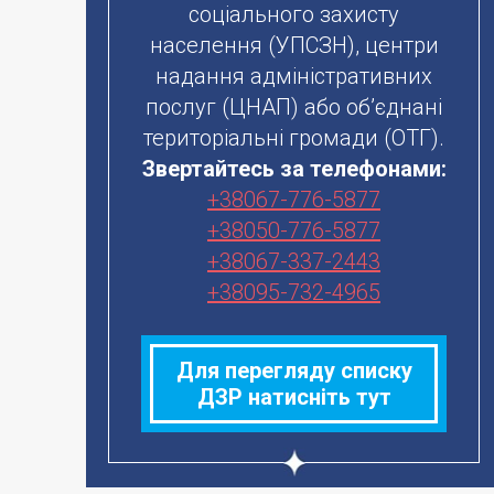
соціального захисту
населення (УПСЗН), центри
надання адміністративних
послуг (ЦНАП) або об’єднані
територіальні громади (ОТГ).
Звертайтесь за телефонами:
+38067-776-5877
Стіл сповивальний СС
+38050-776-5877
+38067-337-2443
ціну уточнюйте
+38095-732-4965
в наявності
Детальніше
Для перегляду списку
ДЗР натисніть тут