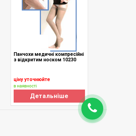
Панчохи медичні компресійні
Ш
з відкритим носком 10230
ціну уточнюйте
ц
в наявності
в
Детальніше