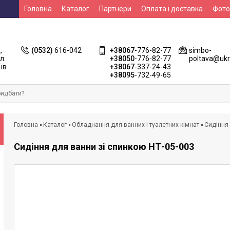
Головна
Каталог
Партнери
Оплата і доставка
Фото
Контакти
НСЗУ
,
(0532)
616-042
+38067
-776-82-77
simbo-
л.
+38050
-776-82-77
poltava@ukr
їв
+38067
-337-24-43
+38095
-732-49-65
Головна
Каталог
Обладнання для ванних і туалетних кімнат
Сидіння
Сидіння для ванни зі спинкою НТ-05-003