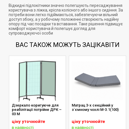
Відкидні підлокітники значно полегшують пересаджування
користувача з ліжка, крісла колісного або іншого сидіння. За
потреби вони легко підіймаються, забезпечуючи вільний
доступ збоку, а у робочому положенні створюють надійну
опору під час посадки та вставання. Таке рішення підвищує
комфорт користувача й полегшує догляд для
супроводжуючої особи
ВАС ТАКОЖ МОЖУТЬ ЗАЦІКАВІТИ
Дзеркало коригуюче для
Матрац 3-x секційний у
реабілітації потрійне ДРК –
з`ємному чохлі М-3.1(100)
00
03 М
ціну уточнюйте
ціну уточнюйте
в наявності
в наявності