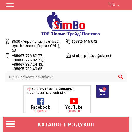
UA
ТОВ "Норма-Трейд" Полтава
36007 Україна,
м. Полтава,
(0532)
616-042
вул. Ковпака (Героїв ОУН),
53
+38067
-776-82-77
simbo-poltava@ukr.net
+38050
-776-82-77
+38067
-337-24-43
+38095
-732-49-65
Слідкуйте за актуальними
0
новинами на сторінці у:
Facebook
YouTube
Перейти
Перейти
КАТАЛОГ ПРОДУКЦІЇ