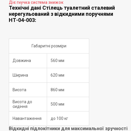
Діє гнучка система знижок
Технічні дані Стілець туалетний сталевий
нерегульований з відкидними поручнями
НТ-04-003:
Габаритні розміри
Довжина
560 мм
Ширина
620 мм
Висота
860 мм
Висота до
500 мм
сидіння
Навантаження
до 100 кг
Відкидні підлокітники для максимальної зручності