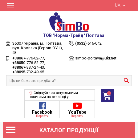
UA
ТОВ "Норма-Трейд" Полтава
36007 Україна,
м. Полтава,
(0532)
616-042
вул. Ковпака (Героїв ОУН),
53
+38067
-776-82-77
simbo-poltava@ukr.net
+38050
-776-82-77
+38067
-337-24-43
+38095
-732-49-65
Слідкуйте за актуальними
0
новинами на сторінці у:
Facebook
YouTube
Перейти
Перейти
КАТАЛОГ ПРОДУКЦІЇ