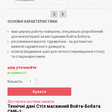
ОСНОВНІ ХАРАКТЕРИСТИКИ:
має широку робочу поверхню, спеціально розроблений
для кінезотерапії за методиками Войта-Бобата;
регулювання висоти: гідравлічне - за допомогою
важеля гідравлічного домкрата;
колеса (видвижне шасі для легкого переміщення столу)
та стаціонарні ніжки.
ціну уточнюйте
в наявності
Кількість:
Купити
Діє гнучка система знижок
Технічні дані Стіл масажний Войта-Бобата
СМБ-1: