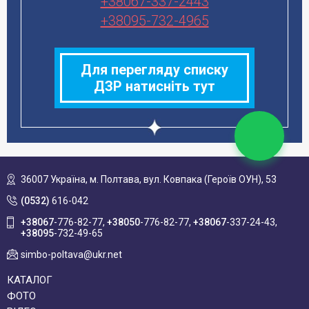
+38067-337-2443
+38095-732-4965
Для перегляду списку
ДЗР натисніть тут
36007 Україна,
м. Полтава, вул. Ковпака (Героїв ОУН), 53
(0532)
616-042
+38067
-776-82-77
+38050
-776-82-77
+38067
-337-24-43
+38095
-732-49-65
simbo-poltava@ukr.net
КАТАЛОГ
ФОТО