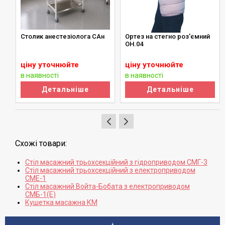
Столик анестезіолога САн
Ортез на стегно роз'ємний
й
ОН.04
ціну уточнюйте
ціну уточнюйте
в наявності
в наявності
Детальніше
Детальніше
Схожі товари:
Стіл масажний трьохсекційний з гідроприводом СМГ-3
Стіл масажний трьохсекційний з електроприводом
СМЕ-1
Стіл масажний Войта-Бобата з електроприводом
СМБ-1(Е)
Кушетка масажна КМ