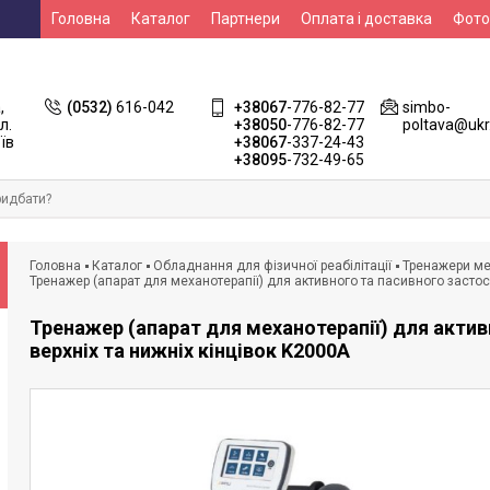
Головна
Каталог
Партнери
Оплата і доставка
Фото
Контакти
НСЗУ
,
(0532)
616-042
+38067
-776-82-77
simbo-
л.
+38050
-776-82-77
poltava@ukr
їв
+38067
-337-24-43
+38095
-732-49-65
Головна
Каталог
Обладнання для фізичної реабілітації
Тренажери мех
Тренажер (апарат для механотерапії) для активного та пасивного застос
Тренажер (апарат для механотерапії) для актив
верхніх та нижніх кінцівок K2000A