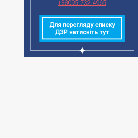
+38095-732-4965
Для перегляду списку
ДЗР натисніть тут
Стіл масажний
трьохсекційний з
гідроприводом СМГ-3
ціну уточнюйте
в наявності
Детальніше