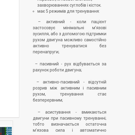
захворюваннях суглобів і кісток.
має 5 режимів для тренування:
– активний - коли пацієнт
застосовує мінімальні м’язові
зусилля, або з допомогою підтримки
рухом двигуна можливо самостійно
активно тренуватися без
перенапруги;
– пасивний - рух відбувається за
рахунок роботи двигуна;
– активно-пасивний - відсутній
розрив між активним і пасивним
рухом, тренування стає
безперервним;
– асистування - вмикаються
двигуни при пасивному тренуванні;
тобто визначається остаточна
м’язова сила і автоматично