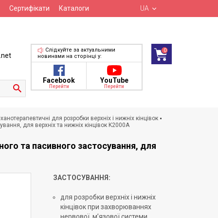
Сертифікати
Каталоги
UA
Слідкуйте за актуальними
0
.net
новинами на сторінці у:
Facebook
YouTube
Перейти
Перейти
анотерапевтичні для розробки верхніх і нижніх кінцівок
ування, для верхніх та нижніх кінцівок K2000A
ного та пасивного застосування, для
ЗАСТОСУВАННЯ:
для розробки верхніх і нижніх
кінцівок при захворюваннях
нервової, м’язової системи,