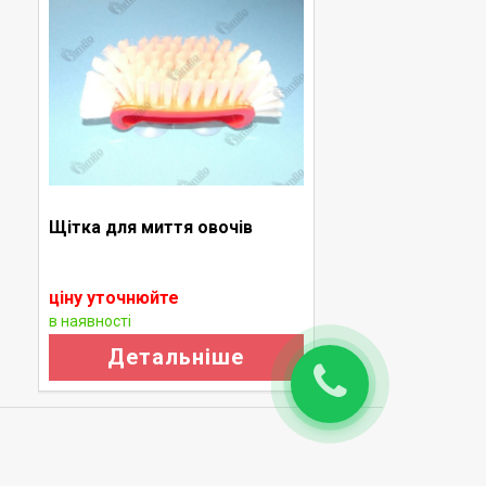
Щітка для миття овочів
Н
в
ціну уточнюйте
ц
в наявності
в
Детальніше