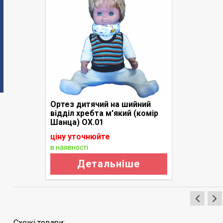
Ортез дитячий на шийний
відділ хребта м'який (комір
Шанца) ОХ.01
ціну уточнюйте
в наявності
Детальніше
Схожі товари: