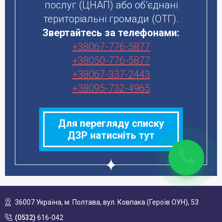
послуг (ЦНАП) або об’єднані
територіальні громади (ОТГ).
Звертайтесь за телефонами:
+38067-776-5877
+38050-776-5877
+38067-337-2443
+38095-732-4965
Для перегляду списку
ДЗР натисніть тут
36007 Україна,
м. Полтава, вул. Ковпака (Героїв ОУН), 53
(0532)
616-042