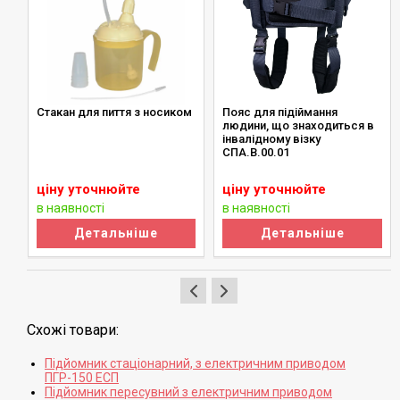
Стакан для пиття з носиком
Пояс для підіймання
людини, що знаходиться в
інвалідному візку
СПА.В.00.01
ціну уточнюйте
ціну уточнюйте
в наявності
в наявності
Детальніше
Детальніше
Схожі товари:
Підйомник стаціонарний, з електричним приводом
ПГР-150 ЕСП
Підйомник пересувний з електричним приводом