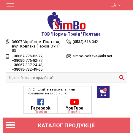
UA
ТОВ "Норма-Трейд" Полтава
36007 Україна,
м. Полтава,
(0532)
616-042
вул. Ковпака (Героїв ОУН),
53
+38067
-776-82-77
simbo-poltava@ukr.net
+38050
-776-82-77
+38067
-337-24-43
+38095
-732-49-65
Слідкуйте за актуальними
0
новинами на сторінці у:
Facebook
YouTube
Перейти
Перейти
КАТАЛОГ ПРОДУКЦІЇ