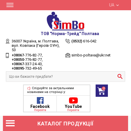
UA
ТОВ "Норма-Трейд" Полтава
36007 Україна,
м. Полтава,
(0532)
616-042
вул. Ковпака (Героїв ОУН),
53
+38067
-776-82-77
simbo-poltava@ukr.net
+38050
-776-82-77
+38067
-337-24-43
+38095
-732-49-65
Слідкуйте за актуальними
0
новинами на сторінці у:
Facebook
YouTube
Перейти
Перейти
КАТАЛОГ ПРОДУКЦІЇ