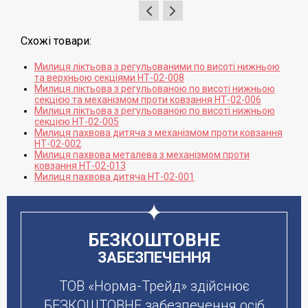
Схожі товари:
Милиця ліктьова з регульованими по висоті нижньою
та верхньою секціями НТ-02-008
Милиця ліктьова з регульованою по висоті нижньою
секцією та механізмом проти ковзання НТ-02-006
Милиця ліктьова з регульованою по висоті нижньою
секцією НТ-02-005
Милиця пахвова дитяча з механізмом проти ковзання
НТ-02-002
Милиця пахвова металева з механізмом проти
ковзання НТ-02-013
Милиця пахвова дитяча НТ-02-001
БЕЗКОШТОВНЕ
ЗАБЕЗПЕЧЕННЯ
ТОВ «Норма-Трейд» здійснює
БЕЗКОШТОВНЕ забезпечення осіб